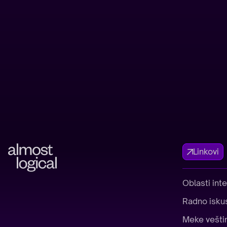
Linkovi
Oblasti int
Radno isku
Meke vešti