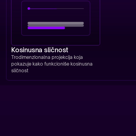
Kosinusna sličnost
Trodimenzionalna projekcija koja
pokazuje kako funkcioniše kosinusna
sličnost