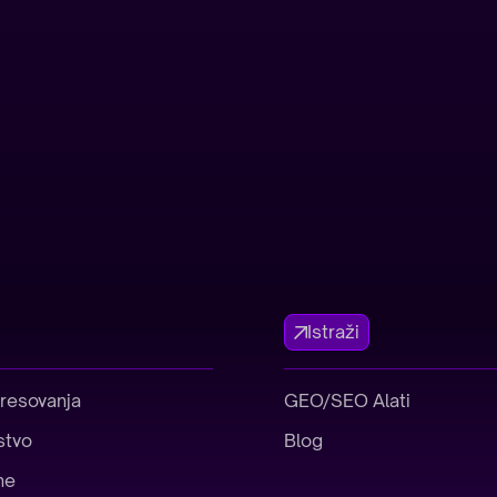
Istraži
eresovanja
GEO/SEO Alati
stvo
Blog
ne