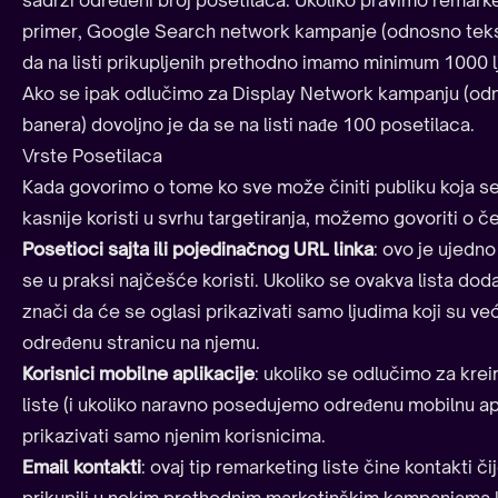
sadrži određeni broj posetilaca. Ukoliko pravimo remark
primer, Google Search network kampanje (odnosno teks
da na listi prikupljenih prethodno imamo minimum 1000 l
Ako se ipak odlučimo za Display Network kampanju (odn
banera) dovoljno je da se na listi nađe 100 posetilaca.
Vrste Posetilaca
Kada govorimo o tome ko sve može činiti publiku koja se 
kasnije koristi u svrhu targetiranja, možemo govoriti o če
Posetioci sajta ili pojedinačnog URL linka
: ovo je ujedno 
se u praksi najčešće koristi. Ukoliko se ovakva lista do
znači da će se oglasi prikazivati samo ljudima koji su već 
određenu stranicu na njemu.
Korisnici mobilne aplikacije
: ukoliko se odlučimo za kre
liste (i ukoliko naravno posedujemo određenu mobilnu apl
prikazivati samo njenim korisnicima.
Email kontakti
: ovaj tip remarketing liste čine kontakti 