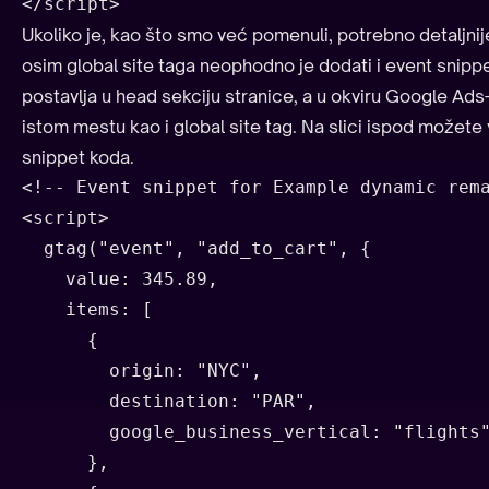
</script>
Ukoliko je, kao što smo već pomenuli, potrebno detaljnije 
osim global site taga neophodno je dodati i event snipp
postavlja u head sekciju stranice, a u okviru Google Ad
istom mestu kao i global site tag. Na slici ispod možete 
snippet koda.
<!-- Event snippet for Example dynamic rema
<script>

  gtag("event", "add_to_cart", {

    value: 345.89,

    items: [

      {

        origin: "NYC",

        destination: "PAR",

        google_business_vertical: "flights"
      },
