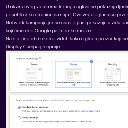
U okviru ovog vida remarketinga oglasi se prikazuju ljud
posetili neku stranicu na sajtu. Ova vrsta oglasa se prv
Network kampanja jer se sami oglasi prikazuju u vidu ba
koji čine deo Google partnerske mreže.
Na slici ispod možemo videti kako izgleda prozor koji s
Display Campaign opcije.