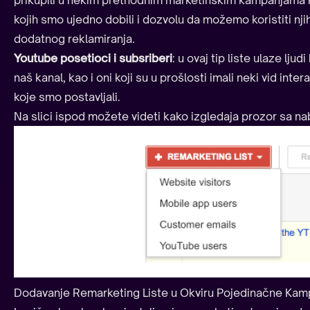
prikupili u nekim prethodnim marketinškim kampanjama k
kojih smo ujedno dobili i dozvolu da možemo koristiti nj
dodatnog reklamiranja.
Youtube posetioci i subsriberi
: u ovaj tip liste ulaze ljudi
naš kanal, kao i oni koji su u prošlosti imali neki vid inte
koje smo postavljali.
Na slici ispod možete videti kako izgledaja prozor sa n
Dodavanje Remarketing Liste u Okviru Pojedinačne Kam