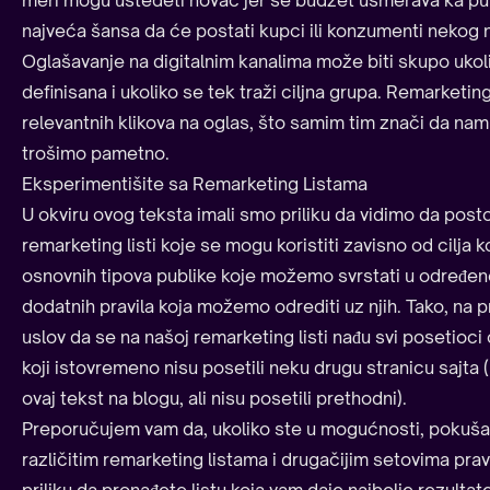
najveća šansa da će postati kupci ili konzumenti nekog n
Oglašavanje na digitalnim kanalima može biti skupo ukoli
definisana i ukoliko se tek traži ciljna grupa. Remarketi
relevantnih klikova na oglas, što samim tim znači da n
trošimo pametno.
Eksperimentišite sa Remarketing Listama
U okviru ovog teksta imali smo priliku da vidimo da postoji
remarketing listi koje se mogu koristiti zavisno od cilja k
osnovnih tipova publike koje možemo svrstati u određene l
dodatnih pravila koja možemo odrediti uz njih. Tako, na 
uslov da se na našoj remarketing listi nađu svi posetioci
koji istovremeno nisu posetili neku drugu stranicu sajta (r
ovaj tekst na blogu, ali nisu posetili prethodni).
Preporučujem vam da, ukoliko ste u mogućnosti, pokuša
različitim remarketing listama i drugačijim setovima prav
priliku da pronađete listu koja vam daje najbolje rezultat