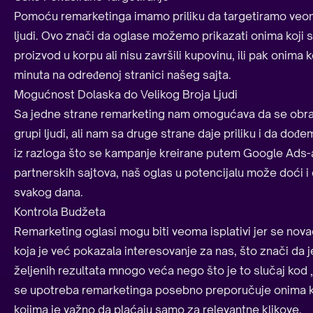
Pomoću remarketinga imamo priliku da targetiramo veom
ljudi. Ovo znači da oglase možemo prikazati onima koji s
proizvod u korpu ali nisu završili kupovinu, ili pak onima k
minuta na određenoj stranici našeg sajta.
Mogućnost Dolaska do Velikog Broja Ljudi
Sa jedne strane remarketing nam omogućava da se obra
grupi ljudi, ali nam sa druge strane daje priliku i da dođ
iz razloga što se kampanje kreirane putem Google Ads-a
partnerskih sajtova, naš oglas u potencijalu može doći i d
svakog dana.
Kontrola Budžeta
Remarketing oglasi mogu biti veoma isplativi jer se nov
koja je već pokazala interesovanje za nas, što znači da 
željenih rezultata mnogo veća nego što je to slučaj kod
se upotreba remarketinga posebno preporučuje onima ko
kojima je važno da plaćaju samo za relevantne klikove.