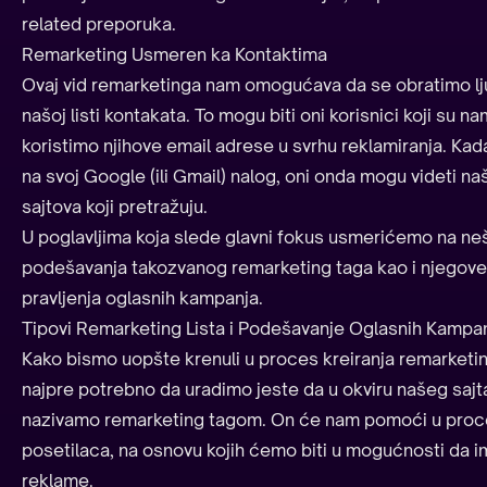
related preporuka.
Remarketing Usmeren ka Kontaktima
Ovaj vid remarketinga nam omogućava da se obratimo lju
našoj listi kontakata. To mogu biti oni korisnici koji su n
koristimo njihove email adrese u svrhu reklamiranja. Kada 
na svoj Google (ili Gmail) nalog, oni onda mogu videti 
sajtova koji pretražuju.
U poglavljima koja slede glavni fokus usmerićemo na neš
podešavanja takozvanog remarketing taga kao i njegove
pravljenja oglasnih kampanja.
Tipovi Remarketing Lista i Podešavanje Oglasnih Kampa
Kako bismo uopšte krenuli u proces kreiranja remarketi
najpre potrebno da uradimo jeste da u okviru našeg sajt
nazivamo remarketing tagom. On će nam pomoći u proce
posetilaca, na osnovu kojih ćemo biti u mogućnosti da 
reklame.