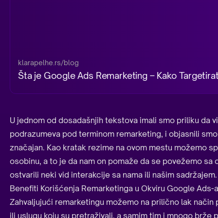
klarapelhe.rs/blog
Šta je Google Ads Remarketing – Kako Targetirat
U jednom od dosadašnjih tekstova imali smo priliku da v
podrazumeva pod terminom remarketing, i objasnili smo 
značajan. Kao kratak rezime na ovom mestu možemo spo
osobinu, a to je da nam on pomaže da se povežemo sa on
ostvarili neki vid interakcije sa nama ili našim sadržajem.
Benefiti Korišćenja Remarketinga u Okviru Google Ads-
Zahvaljujući remarketingu možemo na prilično lak način p
ili uslugu koju su pretraživali, a samim tim i mnogo brže p