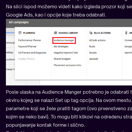
Na slici ispod možemo videti kako izgleda prozor koji se
Google Ads, kao i opcije koje treba odabrati.
Posle ulaska na Audience Manger potrebno je odabrati 
okviru kojeg se nalazi Set up tag opcija. Na ovom mestu
parametre koji se žele pratiti tagom (ovo prvenstveno za
kojim se neko bavi). To mogu biti klikovi na određenu str
popunjavanje kontak forme i slično.