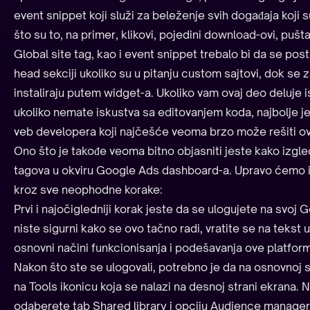
event snippet koji služi za beleženje svih događaja koji s
što su to, na primer, klikovi, pojedini download-ovi, pušta
Global site tag, kao i event snippet trebalo bi da se pos
head sekciji ukoliko su u pitanju custom sajtovi, dok se 
instaliraju putem widget-a. Ukoliko vam ovaj deo deluje 
ukoliko nemate iskustva sa editovanjem koda, najbolje 
veb developera koji najčešće veoma brzo može rešiti ov
Ono što je takođe veoma bitno objasniti jeste kako izgl
tagova u okviru Google Ads dashboard-a. Upravo ćemo i
kroz sve neophodne korake:
Prvi i najočigledniji korak jeste da se ulogujete na svoj
niste sigurni kako se ovo tačno radi, vratite se na tekst 
osnovni načini funkcionisanja i podešavanja ove platfor
Nakon što ste se ulogovali, potrebno je da na osnovnoj 
na Tools ikonicu koja se nalazi na desnoj strani ekrana.
odaberete tab Shared library i opciju Audience manager