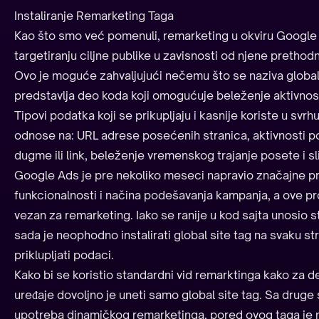
Instaliranje Remarketing Taga
Kao što smo već pomenuli, remarketing u okviru Googl
targetiranju ciljne publike u zavisnosti od njene prethod
Ovo je moguće zahvaljujući nečemu što se naziva global s
predstavlja deo koda koji omogućuje beleženje aktivnost
Tipovi podatka koji se prikupljaju i kasnije koriste u svr
odnose na: URL adrese posećenih stranica, aktivnosti p
dugme ili link, beleženje vremenskog trajanje posete i sl
Google Ads je pre nekoliko meseci napravio značajne p
funkcionalnosti i načina podešavanja kampanja, a ove p
vezan za remarketing. Iako se ranije u kod sajta unosio 
sada je neophodno instalirati global site tag na svaku st
priklupljati podaci.
Kako bi se koristio standardni vid remarktinga kako za d
uređaje dovoljno je uneti samo global site tag. Sa druge s
upotreba dinamičkog remarketinga, pored ovog taga je 