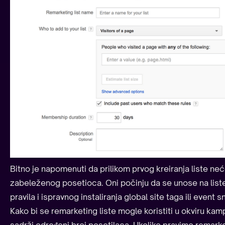
Bitno je napomenuti da prilikom prvog kreiranja liste ne
zabeleženog posetioca. Oni počinju da se unose na liste
pravila i ispravnog instaliranja global site taga ili event s
Kako bi se remarketing liste mogle koristiti u okviru kam