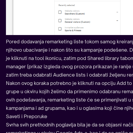
Pored dodavanja remarketing liste tokom samog kreiran
njihovo ubacivanje i nakon što su kampanje podešene. D
je kliknuti na tool ikonicu, zatim pod Shared library tab
manager (prikaz izgleda ovog prozora prikazan je ranije
zatim treba odabrati Audience lists i odabrati željenu re
Nakon ovog koraka potrebno je kliknuti na opciju Add to 
grupe u okviru kojih želimo da primenimo odabranu remar
ovih podešavanja, remarketing liste će se primenjivati 
kampanjama i ad grupama, kao i u oglasima koji čine njih
Saveti i Preporuke
Svrha svih prethodnih poglavlja bila je da se objasni nač
remarketinga u okviru Google Ads-a, kao i da se opiše 