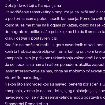
Detaljni Izveštaji o Kampanjama
Uz korišćenje remarketinga moguće je na lakši način anali
o performansama pojedinačnih kampanja. Pomoću ovih i
kojim su se mestima naši oglasi prikazali, koliko nas je k
demografske odlike naše publike, kao i to da li smo sa t
kraju i ostvarili postavljeni cilj.
Kao što se može primetiti iz gore navedenih stavki, pos
kojih bi trebalo upotrebljavati remarketing prilikom krei
kampanja. Iako je prilikom reklamiranja važno doći i do n
da se upozna sa nama i našom ponudom, ukoliko zaposta
jasno interesovanje za nas, onda ne možemo očekivati z
Vidovi Remarketinga
Nakon što smo videli koji su najveći benefiti korišćenj
kampanja, vreme je da, pre detaljnijeg objašnjenja njih
navedemo koji se vidovi remarketinga mogu postaviti u o
Standardni Remarketing