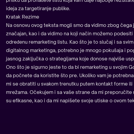
ideja za targetiranje publike.
Kratak Rezime
Na osnovu ovog teksta mogli smo da vidimo zbog čega j
značajan, kao i da vidimo na koji način možemo podesiti r
određenu remarketing listu. Kao što je to slučaj i sa svi
digitalnog marketinga, potrebno je mnogo pokušaja i po
jasnog zaključka o strategijama koje donose najviše us
Ono što je sigurno jeste to da bi remarketing u svojim 
da počnete da koristite što pre. Ukoliko vam je potre
mi se obratiti u svakom trenutku putem kontakt forme il
mrežama. Očekujem i sa vaše strane da mi preporučite
su efikasne, kao i da mi napišete svoje utiske o ovom tek