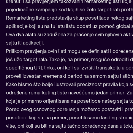
krenuti i sa pravljenjem takozvanih remarketing listi koje
pojedinačne kampanje kod kojih se žele targetirati preth
Remarketing lista predstavlja skup posetilaca nekog sajta
aplikacije koji su na tu istu listu dodati uz pomoć global s
Ova dva alata su zadužena za praćenje svih njihovih akt
sajtu ili aplikaciji.
Prilikom pravljenja ovih listi mogu se definisati i određen
još uže targetirala. Tako je, na primer, moguće odrediti 
specifičnog URL linka, oni koji su izvršili transakciju u o
proveli izvestan vremenski period na samom sajtu i sličn
Kako bismo što bolje ilustrovali preciznost pravila koja s
određene remarketing liste navešćemo jedan primer. Zam
koja je primarno orijentisana na posetioce našeg sajt
Pored ovog osnovnog određenja možemo postaviti i pravil
posetioci koji su, na primer, posetili samo landing strani
više, oni koji su bili na sajtu tačno određenog dana u toku