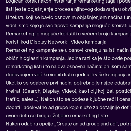
Logičan korak nakon instaliranja remarketing taga i pod
listi jeste objašnjenje procesa njihovog dodavanja u okv
U tekstu koji se bavio osnovnim objašnjenjem načina fu
videli smo koje je sve tipove kampanja moguće kreirati u
Remarketing je moguće koristiti u većem broju kampanja, 
koristi kod Display Network i Video kampanja.
Remarketing kampanje se u osnovi kreiraju na isti način k
običnih oglasnih kampanja. Jedina razlika je što ovde p
remarketing listi i to na dva osnovna načina: prilikom sa
dodavanjem već kreiranih listi u jednu ili više kampanja 
Ukoliko se odabere prvi način, potrebno je najpe odabrati
kreirati (Search, Display, Video), kao i cilj koji želi pos
traffic, sales...). Nakon što se podese ključne reči i cen
dodati i adekvatne ad grupe koje služe za detaljnije defi
ovom delu se biraju i željene remarketing liste.
Nakon odabira opcije „Create an ad group and ad“, potre