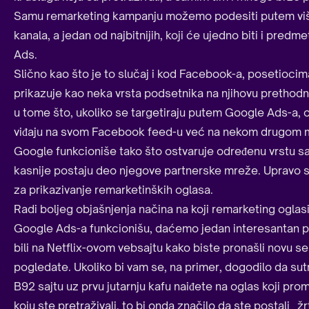
Samu remarketing kampanju možemo podesiti putem više r
kanala, a jedan od najbitnijih, koji će ujedno biti i pred
Ads.
Slično kao što je to slučaj i kod Facebook-a, posetioci
prikazuje kao neka vrsta podsetnika na njihovu prethodnu
u tome što, ukoliko se targetiraju putem Google Ads-a, o
viđaju na svom Facebook feed-u već na nekom drugom m
Google funkcioniše tako što ostvaruje određenu vrstu sa
kasnije postaju deo njegove partnerske mreže. Upravo su 
za prikazivanje remarketinških oglasa.
Radi boljeg objašnjenja načina na koji remarketing oglasi
Google Ads-a funkcionišu, daćemo jedan interesantan pr
bili na Netflix-ovom vebsajtu kako biste pronašli novu serij
pogledate. Ukoliko bi vam se, na primer, dogodilo da sutr
B92 sajtu uz prvu jutarnju kafu naiđete na oglas koji pr
koju ste pretraživali, to bi onda značilo da ste postali „ž