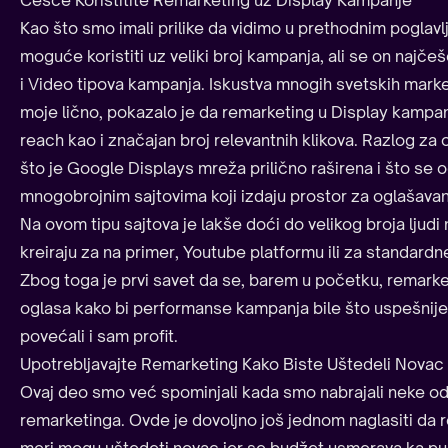
Kao što smo imali prilike da vidimo u prethodnim poglavl
moguće koristiti uz veliki broj kampanja, ali se on najče
i Video tipova kampanja. Iskustva mnogih svetskih market
moje lično, pokazalo je da remarketing u Display kampa
reach kao i značajan broj relevantnih klikova. Razlog za
što je Google Displays mreža prilično raširena i što se 
mnogobrojnim sajtovima koji izdaju prostor za oglašavan
Na ovom tipu sajtova je lakše doći do velikog broja lju
kreiraju za na primer, Youtube platformu ili za standard
Zbog toga je prvi savet da se, barem u početku, remarket
oglasa kako bi performanse kampanja bile što uspešnije i
povećali i sam profit.
Upotrebljavajte Remarketing Kako Biste Uštedeli Novac
Ovaj deo smo već spominjali kada smo nabrajali neke od
remarketinga. Ovde je dovoljno još jednom naglasiti da r
meri mogu uštedeti novac jer se budžet usmerava ka pub