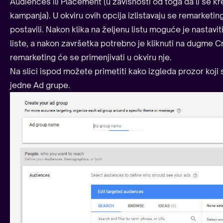
Audiences ili Placement (u zavisnosti od toga da li se kr
kampanja). U okviru ovih opcija izlistavaju se remarketi
postavili. Nakon klika na željenu listu moguće je nastav
liste, a nakon završetka potrebno je kliknuti na dugme C
remarketing će se primenjivati u okviru nje.
Na slici ispod možete primetiti kako izgleda prozor koji 
jedne Ad grupe.