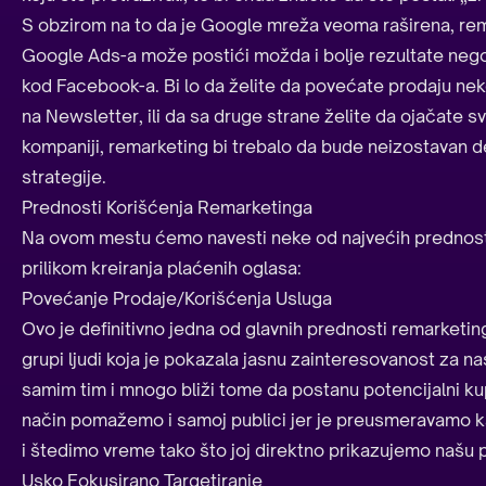
S obzirom na to da je Google mreža veoma raširena, re
Google Ads-a može postići možda i bolje rezultate nego 
kod Facebook-a. Bi lo da želite da povećate prodaju neko
na Newsletter, ili da sa druge strane želite da ojačate s
kompaniji, remarketing bi trebalo da bude neizostavan 
strategije.
Prednosti Korišćenja Remarketinga
Na ovom mestu ćemo navesti neke od najvećih prednost
prilikom kreiranja plaćenih oglasa:
Povećanje Prodaje/Korišćenja Usluga
Ovo je definitivno jedna od glavnih prednosti remarketi
grupi ljudi koja je pokazala jasnu zainteresovanost za na
samim tim i mnogo bliži tome da postanu potencijalni kup
način pomažemo i samoj publici jer je preusmeravamo ka 
i štedimo vreme tako što joj direktno prikazujemo našu 
Usko Fokusirano Targetiranje