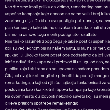
Kao što smo imali priliku da vidimo, remarketing nam pruž
uspešne kampanje koje donose ne samo veliki broj klikov
zacrtanog cilja. Da bi se ovo postiglo potrebno je, nar
plan kampanje kako bismo u svakom trenutku znali šta ž
bismo na osnovu toga merili postignute rezultate.
Nije teško razumeti zbog čega je lakše postići uspeh ka
koji su već jednom bili na našem sajtu, ili su, na primer, k
aplikaciju. Ukoliko takve posetioce podsetimo da još uv
lakše odlučiti da kupe neki proizvod ili uslugu od nas, ne
publike koja tek treba da se upozna sa našom ponudom.
Čitajući ovaj tekst mogli ste primetiti da postoji mnogo 
remarketinga, a koji od njih će najbolje funkcionisati za 
poslovanja kao i konkretnih tipova kampanja koje kreirat
Na ovom mestu ću izdvojiti nekoliko saveta koji su meni
ciljeve prilikom upotrebe remarketinga:
Češće Koristitite Remarketing uz Display Kampanje