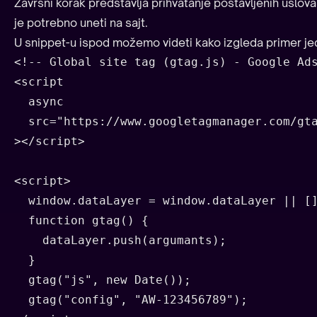
Završni korak predstavlja prihvatanje postavljenih uslova
je potrebno uneti na sajt.
U snippet-u ispod možemo videti kako izgleda primer jed
<!-- Global site tag (gtag.js) - Google Ads
<script

  async

  src="https://www.googletagmanager.com/gta
></script>

<script>

  window.dataLayer = window.dataLayer || []
  function gtag() {

    dataLayer.push(argumants);

  }

  gtag("js", new Date());

  gtag("config", "AW-123456789");
