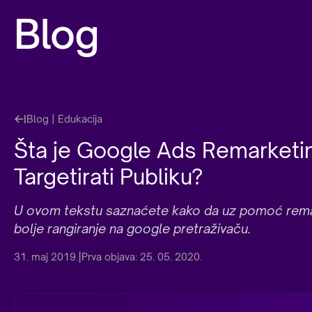
Blog
Blog |
Edukacija
Šta je Google Ads Remarketi
Targetirati Publiku?
U ovom tekstu saznaćete kako da uz pomoć rema
bolje rangiranje na google pretraživaču.
|
31. maj 2019.
Prva objava:
25. 05. 2020.