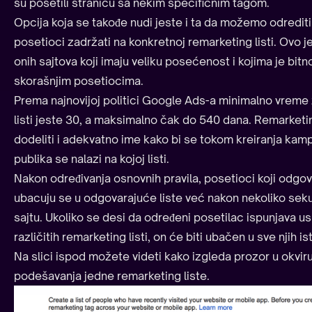
su posetili stranicu sa nekim specifičnim tagom.
Opcija koja se takođe nudi jeste i ta da možemo odrediti
posetioci zadržati na konkretnoj remarketing listi. Ovo
onih sajtova koji imaju veliku posećenost i kojima je bit
skorašnjim posetiocima.
Prema najnovijoj politici Google Ads-a minimalno vreme 
listi jeste 30, a maksimalno čak do 540 dana. Remarketi
dodeliti i adekvatno ime kako bi se tokom kreiranja kam
publika se nalazi na kojoj listi.
Nakon određivanja osnovnih pravila, posetioci koji odgo
ubacuju se u odgovarajuće liste već nakon nekoliko sek
sajtu. Ukoliko se desi da određeni posetilac ispunjava us
različitih remarketing listi, on će biti ubačen u sve njih 
Na slici ispod možete videti kako izgleda prozor u okvir
podešavanja jedne remarketing liste.